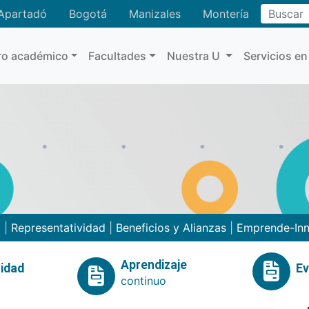
Buscar
Apartadó
Bogotá
Manizales
Montería
ro académico
Facultades
Nuestra U
Servicios en
o
|
Representatividad
|
Beneficios y Alianzas
|
Emprende-In
Aprendizaje
idad
E
continuo