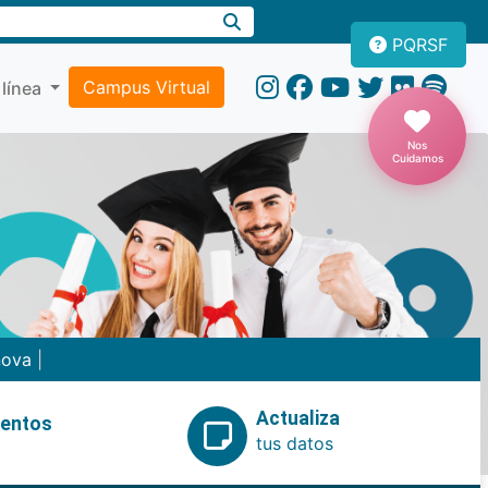
PQRSF
Campus Virtual
 línea
Nos
Cuidamos
nova
|
Actualiza
ventos
tus datos