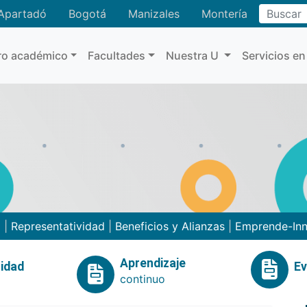
Buscar
Apartadó
Bogotá
Manizales
Montería
ro académico
Facultades
Nuestra U
Servicios en
o
|
Representatividad
|
Beneficios y Alianzas
|
Emprende-In
Aprendizaje
idad
E
continuo