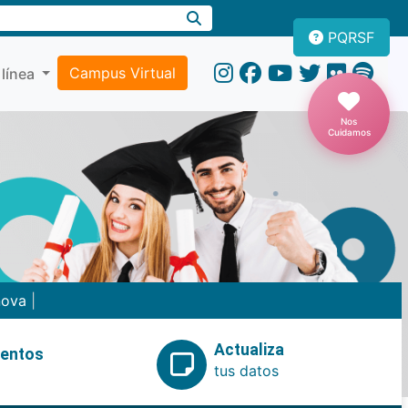
PQRSF
Campus Virtual
 línea
Nos
Cuidamos
nova
|
Actualiza
ventos
tus datos