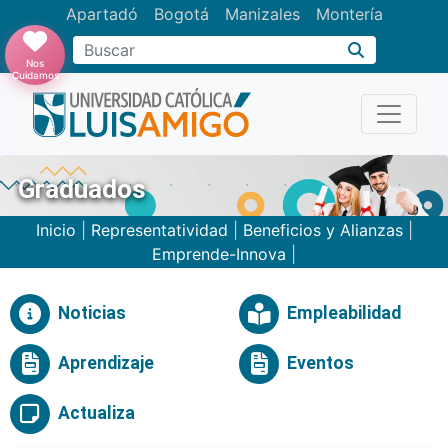
Apartadó
Bogotá
Manizales
Montería
Buscar
Nos
Cuidamos
Graduados
Inicio
|
Representatividad
|
Beneficios y Alianzas
|
Emprende-Innova
|
Noticias
Empleabilidad
Aprendizaje
Eventos
Actualiza