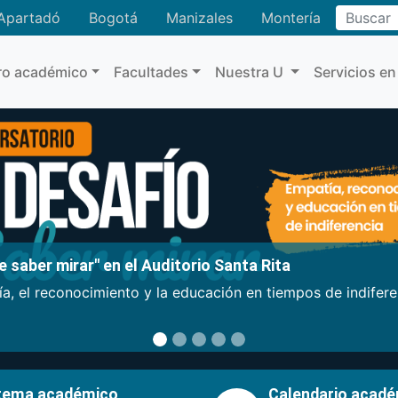
Buscar
Apartadó
Bogotá
Manizales
Montería
ro académico
Facultades
Nuestra U
Servicios en
 saber mirar" en el Auditorio Santa Rita
a, el reconocimiento y la educación en tiempos de indifer
tema académico
Calendario acad