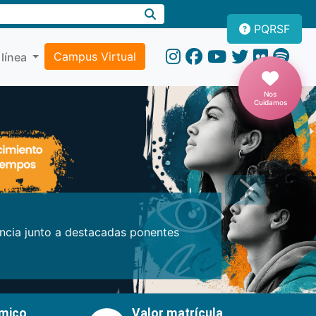
PQRSF
Campus Virtual
 línea
Nos
Cuidamos
Próxima
encia junto a destacadas ponentes
émico
Valor matrícula