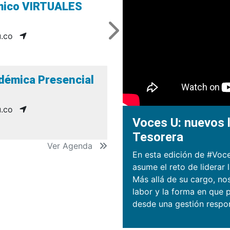
émico VIRTUALES
.co
démica Presencial
.co
Voces U: nuevos l
Tesorera
Ver Agenda
En esta edición de #Voce
asume el reto de liderar 
Más allá de su cargo, no
labor y la forma en que p
desde una gestión respo