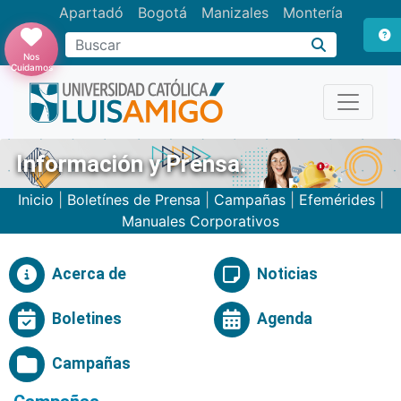
Apartadó
Bogotá
Manizales
Montería
Buscar
Nos
Cuidamos
Información y Prensa.
Inicio
|
Boletínes de Prensa
|
Campañas
|
Efemérides
|
Manuales Corporativos
Acerca de
Noticias
Boletines
Agenda
Campañas