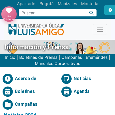
Apartadó
Bogotá
Manizales
Montería
Buscar
Nos
Cuidamos
Información y Prensa.
Inicio
|
Boletínes de Prensa
|
Campañas
|
Efemérides
|
Manuales Corporativos
Acerca de
Noticias
Boletines
Agenda
Campañas