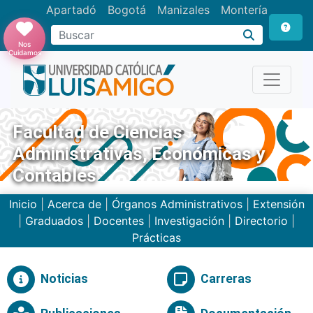
Apartadó
Bogotá
Manizales
Montería
Buscar
Nos
Cuidamos
Facultad de Ciencias
Administrativas, Económicas y
Contables
Inicio
|
Acerca de
|
Órganos Administrativos
|
Extensión
|
Graduados
|
Docentes
|
Investigación
|
Directorio
|
Prácticas
Noticias
Carreras