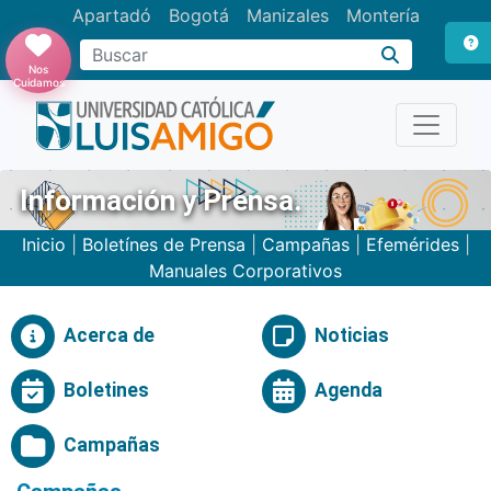
Apartadó
Bogotá
Manizales
Montería
Buscar
Nos
Cuidamos
Información y Prensa.
Inicio
|
Boletínes de Prensa
|
Campañas
|
Efemérides
|
Manuales Corporativos
Acerca de
Noticias
Boletines
Agenda
Campañas