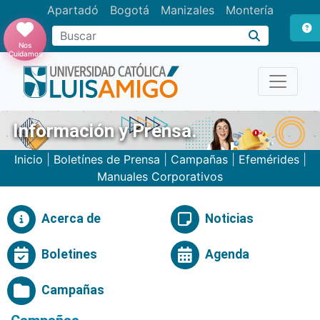
Apartadó
Bogotá
Manizales
Montería
Buscar
Nos
Cuidamos
Información y Prensa.
Inicio
|
Boletínes de Prensa
|
Campañas
|
Efemérides
|
Manuales Corporativos
Acerca de
Noticias
Boletines
Agenda
Campañas