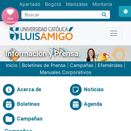
Apartadó
Bogotá
Manizales
Montería
Buscar
Nos
Cuidamos
Información y Prensa.
Inicio
|
Boletínes de Prensa
|
Campañas
|
Efemérides
|
Manuales Corporativos
Acerca de
Noticias
Boletines
Agenda
Campañas