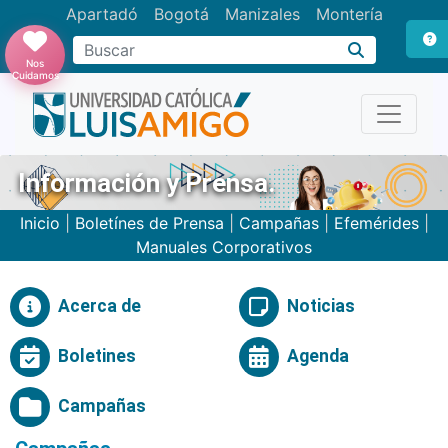
Apartadó
Bogotá
Manizales
Montería
Buscar
Nos
Cuidamos
Información y Prensa.
Inicio
|
Boletínes de Prensa
|
Campañas
|
Efemérides
|
Manuales Corporativos
Acerca de
Noticias
Boletines
Agenda
Campañas