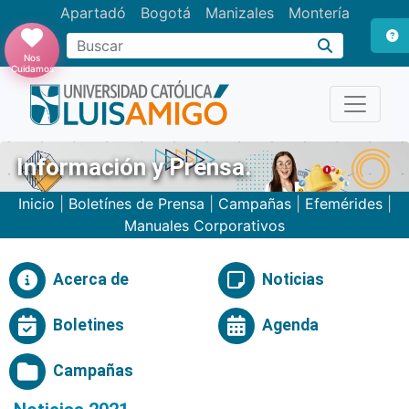
Apartadó
Bogotá
Manizales
Montería
Buscar
Nos
Cuidamos
Información y Prensa.
Inicio
|
Boletínes de Prensa
|
Campañas
|
Efemérides
|
Manuales Corporativos
Acerca de
Noticias
Boletines
Agenda
Campañas