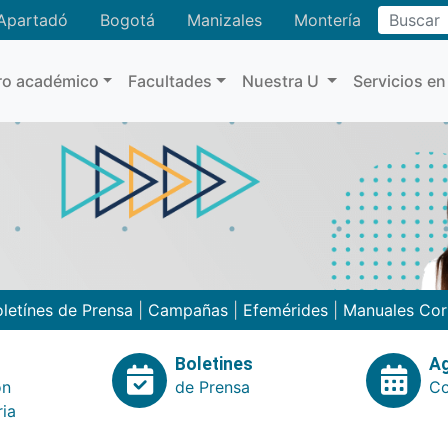
Buscar
Apartadó
Bogotá
Manizales
Montería
ro académico
Facultades
Nuestra U
Servicios en
letínes de Prensa
|
Campañas
|
Efemérides
|
Manuales Cor
Boletines
A
ón
de Prensa
Co
ria