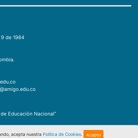
 9 de 1984
lombia.
.edu.co
as@amigo.edu.co
io de Educación Nacional”
egando, acepta nuestra
Política de Cookies
.
Acepto