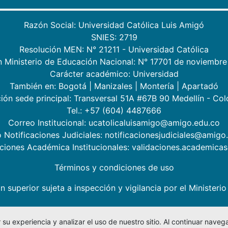
Razón Social: Universidad Católica Luis Amigó
SNIES: 2719
Resolución MEN: N° 21211 - Universidad Católica
n Ministerio de Educación Nacional: N° 17701 de noviembre
Carácter académico: Universidad
También en:
Bogotá
|
Manizales
|
Montería
|
Apartadó
ión sede principal: Transversal 51A #67B 90 Medellín - Co
Tel.: +57 (604) 4487666
Correo Institucional: ucatolicaluisamigo@amigo.edu.co
 Notificaciones Judiciales: notificacionesjudiciales@amigo
aciones Académica Institucionales: validaciones.academic
Términos y condiciones de uso
n superior sujeta a inspección y vigilancia por el Minister
su experiencia y analizar el uso de nuestro sitio. Al continuar nav