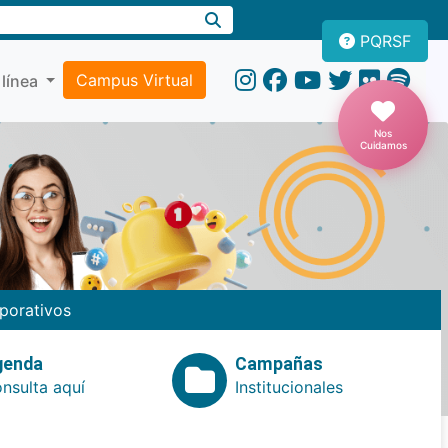
PQRSF
Campus Virtual
 línea
Nos
Cuidamos
porativos
genda
Campañas
nsulta aquí
Institucionales