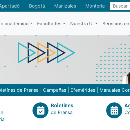
Buscar
Apartadó
Bogotá
Manizales
Montería
ro académico
Facultades
Nuestra U
Servicios en
letínes de Prensa
|
Campañas
|
Efemérides
|
Manuales Cor
Boletines
A
ón
de Prensa
Co
ria