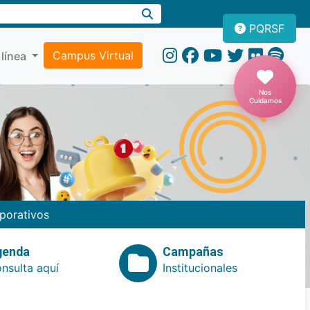
PQRSF
Campus Virtual
 línea
Nos
Cuidamos
porativos
genda
Campañas
nsulta aquí
Institucionales