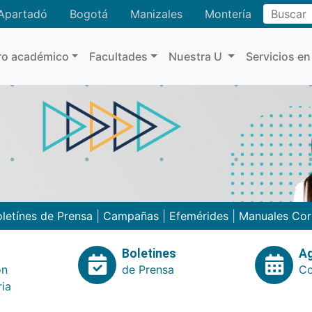
Buscar
Apartadó
Bogotá
Manizales
Montería
ro académico
Facultades
Nuestra U
Servicios en
letínes de Prensa
|
Campañas
|
Efemérides
|
Manuales Cor
Boletines
A
ón
de Prensa
Co
ria