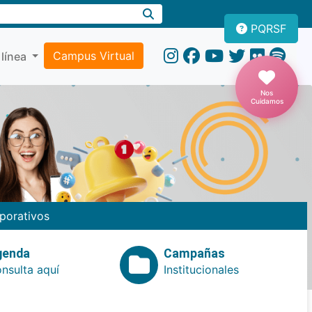
PQRSF
Campus Virtual
 línea
Nos
Cuidamos
porativos
genda
Campañas
nsulta aquí
Institucionales