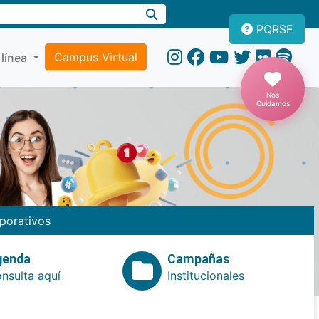
PQRSF
Campus Virtual
 línea
Nos
Cuidamos
porativos
genda
Campañas
nsulta aquí
Institucionales