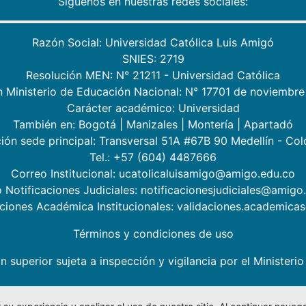
Síguenos en nuestras redes sociales:
Razón Social: Universidad Católica Luis Amigó
SNIES: 2719
Resolución MEN: N° 21211 - Universidad Católica
n Ministerio de Educación Nacional: N° 17701 de noviembre
Carácter académico: Universidad
También en:
Bogotá
|
Manizales
|
Montería
|
Apartadó
ión sede principal: Transversal 51A #67B 90 Medellín - Co
Tel.: +57 (604) 4487666
Correo Institucional: ucatolicaluisamigo@amigo.edu.co
 Notificaciones Judiciales: notificacionesjudiciales@amigo
aciones Académica Institucionales: validaciones.academic
Términos y condiciones de uso
n superior sujeta a inspección y vigilancia por el Minister