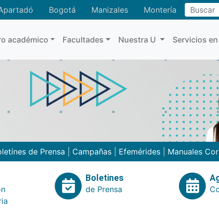
Buscar
Apartadó
Bogotá
Manizales
Montería
ro académico
Facultades
Nuestra U
Servicios en
letínes de Prensa
|
Campañas
|
Efemérides
|
Manuales Cor
Boletines
A
ón
de Prensa
Co
ria