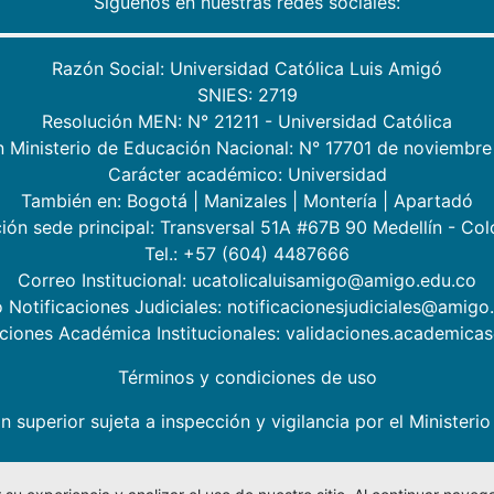
Síguenos en nuestras redes sociales:
Razón Social: Universidad Católica Luis Amigó
SNIES: 2719
Resolución MEN: N° 21211 - Universidad Católica
n Ministerio de Educación Nacional: N° 17701 de noviembre
Carácter académico: Universidad
También en:
Bogotá
|
Manizales
|
Montería
|
Apartadó
ión sede principal: Transversal 51A #67B 90 Medellín - Co
Tel.: +57 (604) 4487666
Correo Institucional: ucatolicaluisamigo@amigo.edu.co
 Notificaciones Judiciales: notificacionesjudiciales@amigo
aciones Académica Institucionales: validaciones.academic
Términos y condiciones de uso
n superior sujeta a inspección y vigilancia por el Minister