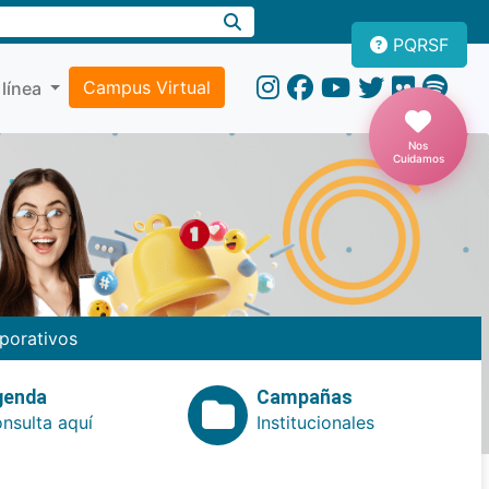
PQRSF
Campus Virtual
 línea
Nos
Cuidamos
porativos
genda
Campañas
nsulta aquí
Institucionales