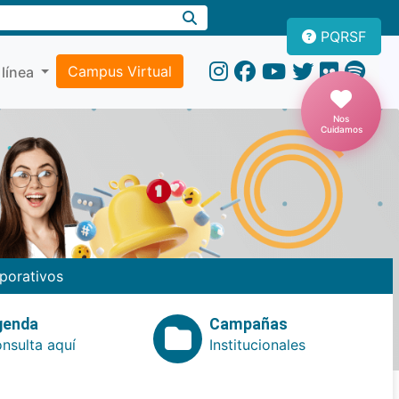
PQRSF
Campus Virtual
 línea
Nos
Cuidamos
porativos
genda
Campañas
nsulta aquí
Institucionales