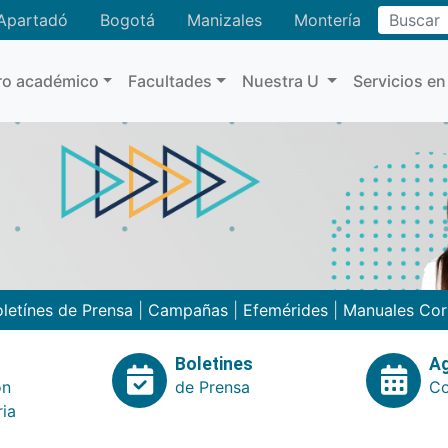
Buscar
Apartadó
Bogotá
Manizales
Montería
ro académico
Facultades
Nuestra U
Servicios en
letínes de Prensa
|
Campañas
|
Efemérides
|
Manuales Cor
Boletines
A
ón
de Prensa
Co
ria