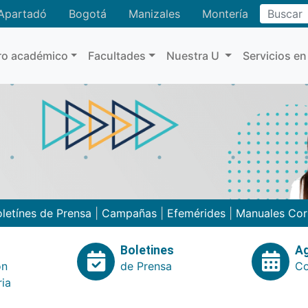
Buscar
Apartadó
Bogotá
Manizales
Montería
ro académico
Facultades
Nuestra U
Servicios en
letínes de Prensa
|
Campañas
|
Efemérides
|
Manuales Cor
Boletines
A
ón
de Prensa
Co
ria