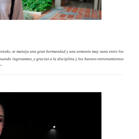
 tenido, se maneja una gran hermandad y una armonía muy sana entre los
uando ingresamos, y gracias a la disciplina y los buenos entrenamientos
o”