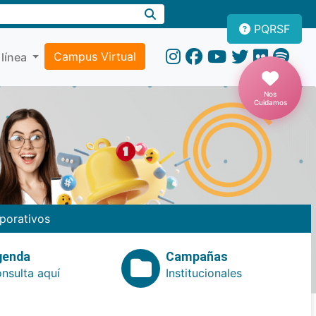
PQRSF
Campus Virtual
 línea
Nos
Cuidamos
porativos
genda
Campañas
nsulta aquí
Institucionales