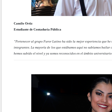
Camilo Ortiz
Estudiante de Contaduría Pública
“Pertenecer al grupo Furor Latino ha sido la mejor experiencia que he
integrantes. La mayoría de los que estábamos aquí no sabíamos bailar c
hemos subido el nivel y ya somos reconocidos en el ámbito universitari