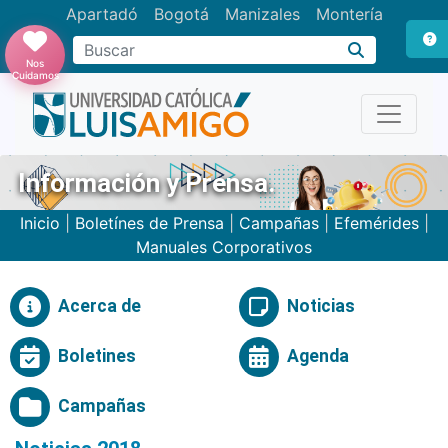
Apartadó
Bogotá
Manizales
Montería
Buscar
Nos
Cuidamos
Información y Prensa.
Inicio
|
Boletínes de Prensa
|
Campañas
|
Efemérides
|
Manuales Corporativos
Acerca de
Noticias
Boletines
Agenda
Campañas