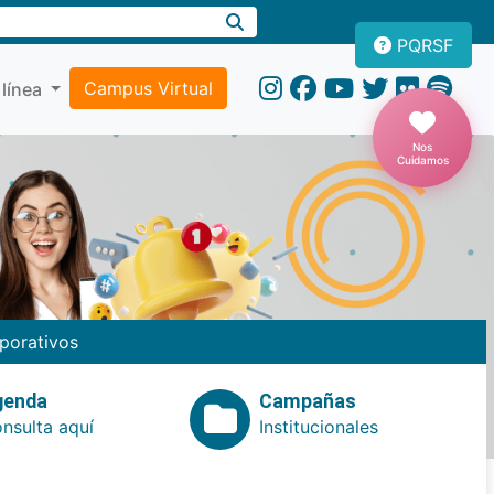
PQRSF
Campus Virtual
 línea
Nos
Cuidamos
porativos
genda
Campañas
nsulta aquí
Institucionales