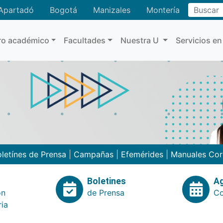
Buscar
Apartadó
Bogotá
Manizales
Montería
ro académico
Facultades
Nuestra U
Servicios en
letínes de Prensa
|
Campañas
|
Efemérides
|
Manuales Cor
Boletines
A
ón
de Prensa
Co
ria