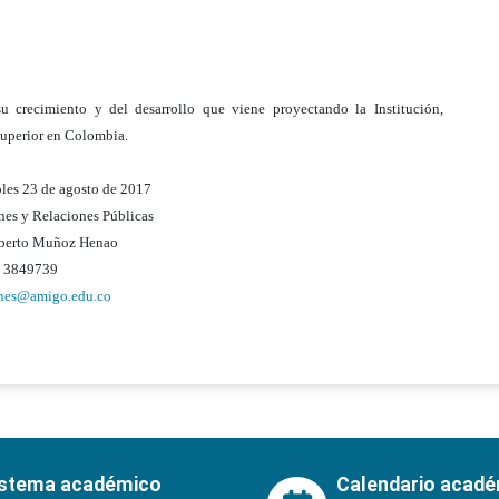
crecimiento y del desarrollo que viene proyectando la Institución,
 Superior en Colombia.
les 23 de agosto de 2017
es y Relaciones Públicas
lberto Muñoz Henao
o 3849739
ones@amigo.edu.co
istema académico
Calendario acad