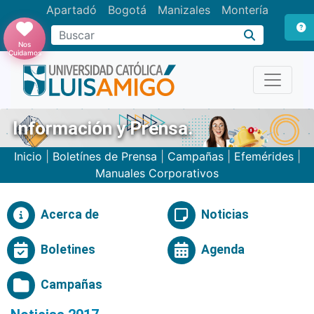
Apartadó
Bogotá
Manizales
Montería
Buscar
Nos
Cuidamos
Información y Prensa.
Inicio
|
Boletínes de Prensa
|
Campañas
|
Efemérides
|
Manuales Corporativos
Acerca de
Noticias
Boletines
Agenda
Campañas