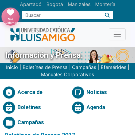
Apartadó
Bogotá
Manizales
Montería
Buscar
Nos
Cuidamos
Información y Prensa.
Inicio
|
Boletínes de Prensa
|
Campañas
|
Efemérides
|
Manuales Corporativos
Acerca de
Noticias
Boletines
Agenda
Campañas