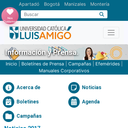
Apartadó
Bogotá
Manizales
Montería
Buscar
Nos
Cuidamos
Información y Prensa.
Inicio
|
Boletínes de Prensa
|
Campañas
|
Efemérides
|
Manuales Corporativos
Acerca de
Noticias
Boletines
Agenda
Campañas