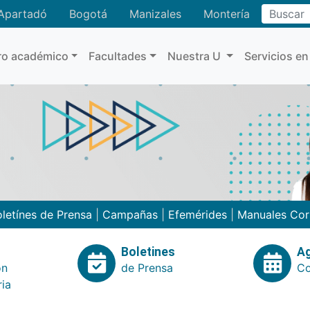
Buscar
Apartadó
Bogotá
Manizales
Montería
ro académico
Facultades
Nuestra U
Servicios en
letínes de Prensa
|
Campañas
|
Efemérides
|
Manuales Cor
Boletines
A
ón
de Prensa
Co
ria