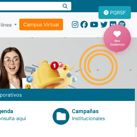
PQRSF
Campus Virtual
 línea
Nos
Cuidamos
porativos
genda
Campañas
nsulta aquí
Institucionales