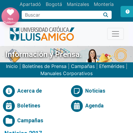
Apartadó
Bogotá
Manizales
Montería
Buscar
Nos
Cuidamos
Información y Prensa.
Inicio
|
Boletínes de Prensa
|
Campañas
|
Efemérides
|
Manuales Corporativos
Acerca de
Noticias
Boletines
Agenda
Campañas