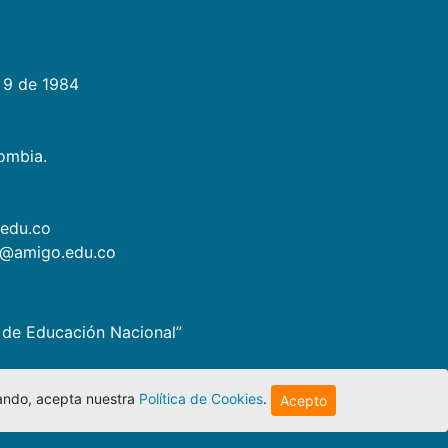
 9 de 1984
lombia.
.edu.co
as@amigo.edu.co
io de Educación Nacional”
egando, acepta nuestra
Política de Cookies
.
Acepto