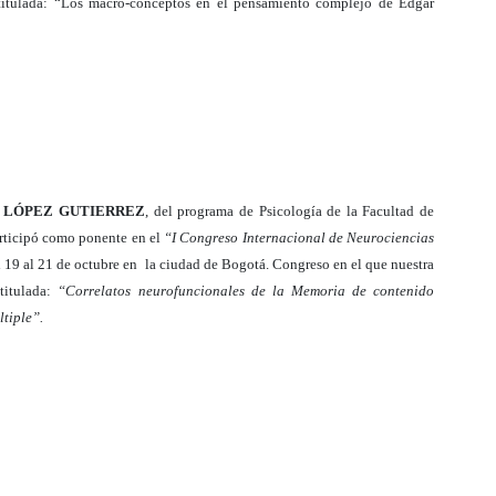
 titulada: “Los macro-conceptos en el pensamiento complejo de Edgar
 LÓPEZ GUTIERREZ
, del programa de Psicología de la Facultad de
articipó como ponente en el
“I Congreso Internacional de Neurociencias
el 19 al 21 de octubre en la ciudad de Bogotá. Congreso en el que nuestra
 titulada:
“Correlatos neurofuncionales de la Memoria de contenido
ltiple”.