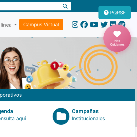
PQRSF
Campus Virtual
 línea
Nos
Cuidamos
porativos
genda
Campañas
nsulta aquí
Institucionales