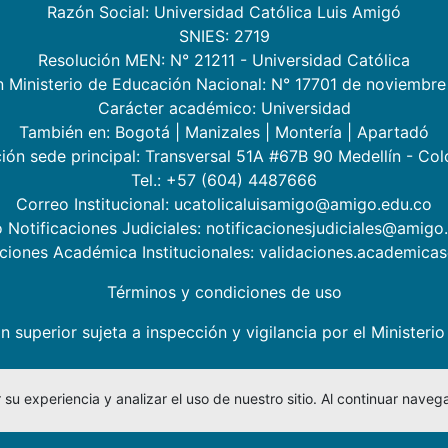
Razón Social: Universidad Católica Luis Amigó
SNIES: 2719
Resolución MEN: N° 21211 - Universidad Católica
n Ministerio de Educación Nacional: N° 17701 de noviembre
Carácter académico: Universidad
También en:
Bogotá
|
Manizales
|
Montería
|
Apartadó
ión sede principal: Transversal 51A #67B 90 Medellín - Co
Tel.: +57 (604) 4487666
Correo Institucional: ucatolicaluisamigo@amigo.edu.co
 Notificaciones Judiciales: notificacionesjudiciales@amigo
aciones Académica Institucionales: validaciones.academic
Términos y condiciones de uso
n superior sujeta a inspección y vigilancia por el Minister
su experiencia y analizar el uso de nuestro sitio. Al continuar nav