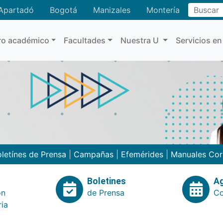
Buscar
Apartadó
Bogotá
Manizales
Montería
ro académico
Facultades
Nuestra U
Servicios en
letínes de Prensa
|
Campañas
|
Efemérides
|
Manuales Cor
Boletines
A
ón
de Prensa
Co
ria