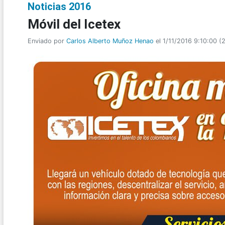
Noticias 2016
Móvil del Icetex
Enviado por
Carlos Alberto Muñoz Henao
el 1/11/2016 9:10:00
(
2