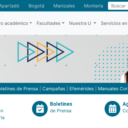
Buscar
Apartadó
Bogotá
Manizales
Montería
ro académico
Facultades
Nuestra U
Servicios en
letínes de Prensa
|
Campañas
|
Efemérides
|
Manuales Cor
Boletines
A
ón
de Prensa
Co
ria