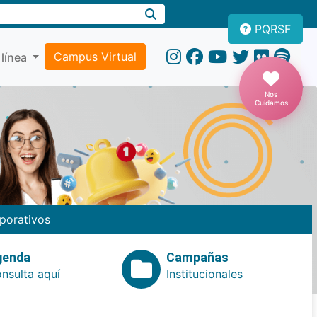
PQRSF
Campus Virtual
 línea
Nos
Cuidamos
porativos
genda
Campañas
nsulta aquí
Institucionales