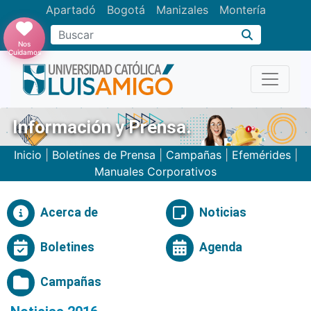
Apartadó
Bogotá
Manizales
Montería
Buscar
Nos
Cuidamos
Información y Prensa.
Inicio
|
Boletínes de Prensa
|
Campañas
|
Efemérides
|
Manuales Corporativos
Acerca de
Noticias
Boletines
Agenda
Campañas