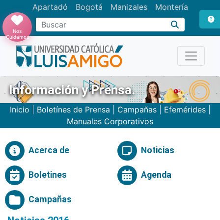
Apartadó
Bogotá
Manizales
Montería
Buscar
Nos
Cuidamos
Información y Prensa.
Inicio
|
Boletínes de Prensa
|
Campañas
|
Efemérides
|
Manuales Corporativos
Acerca de
Noticias
Boletines
Agenda
Campañas