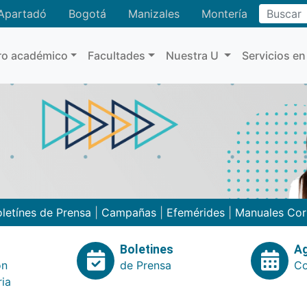
Buscar
Apartadó
Bogotá
Manizales
Montería
ro académico
Facultades
Nuestra U
Servicios en
letínes de Prensa
|
Campañas
|
Efemérides
|
Manuales Cor
Boletines
A
ón
de Prensa
Co
ria