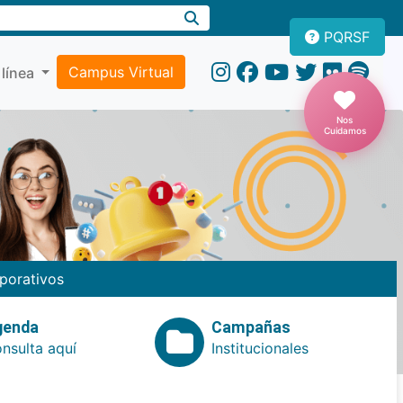
PQRSF
Campus Virtual
 línea
Nos
Cuidamos
porativos
genda
Campañas
nsulta aquí
Institucionales