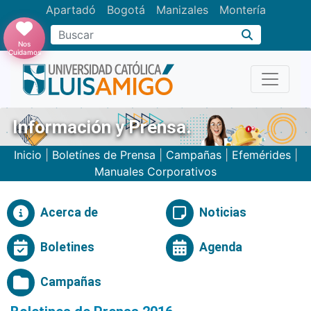
Apartadó
Bogotá
Manizales
Montería
Buscar
Nos
Cuidamos
Información y Prensa.
Inicio
|
Boletínes de Prensa
|
Campañas
|
Efemérides
|
Manuales Corporativos
Acerca de
Noticias
Boletines
Agenda
Campañas