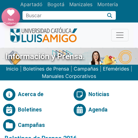
Apartadó
Bogotá
Manizales
Montería
Buscar
Nos
Cuidamos
Información y Prensa.
Inicio
|
Boletínes de Prensa
|
Campañas
|
Efemérides
|
Manuales Corporativos
Acerca de
Noticias
Boletines
Agenda
Campañas