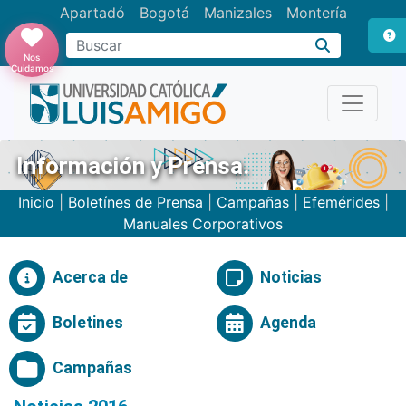
Apartadó
Bogotá
Manizales
Montería
Buscar
Nos
Cuidamos
Información y Prensa.
Inicio
|
Boletínes de Prensa
|
Campañas
|
Efemérides
|
Manuales Corporativos
Acerca de
Noticias
Boletines
Agenda
Campañas