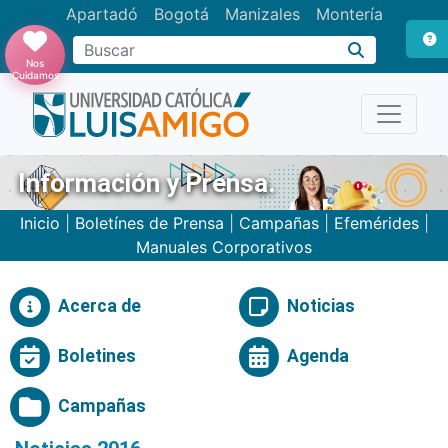
Apartadó
Bogotá
Manizales
Montería
Buscar
Nos
Cuidamos
Información y Prensa.
Inicio
|
Boletínes de Prensa
|
Campañas
|
Efemérides
|
Manuales Corporativos
Acerca de
Noticias
Boletines
Agenda
Campañas