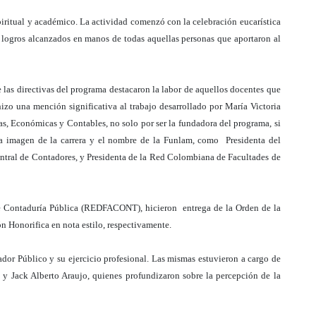
piritual y académico. La actividad comenzó con la celebración eucarística
s logros alcanzados en manos de todas aquellas personas que aportaron al
las directivas del programa destacaron la labor de aquellos docentes que
zo una mención significativa al trabajo desarrollado por María Victoria
s, Económicas y Contables, no solo por ser la fundadora del programa, si
 la imagen de la carrera y el nombre de la Funlam, como Presidenta del
ntral de Contadores, y Presidenta de la Red Colombiana de Facultades de
de Contaduría Pública (REDFACONT), hicieron entrega de la Orden de la
Honorifica en nota estilo, respectivamente.
ador Público y su ejercicio profesional. Las mismas estuvieron a cargo de
z y Jack Alberto Araujo, quienes profundizaron sobre la percepción de la