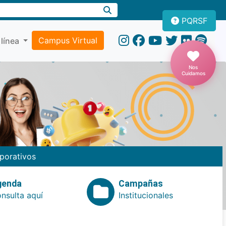
PQRSF
Campus Virtual
 línea
Nos
Cuidamos
porativos
genda
Campañas
nsulta aquí
Institucionales