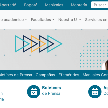
Buscar
Apartadó
Bogotá
Manizales
Montería
ro académico
Facultades
Nuestra U
Servicios en
letínes de Prensa
|
Campañas
|
Efemérides
|
Manuales Cor
Boletines
A
ón
de Prensa
Co
ria