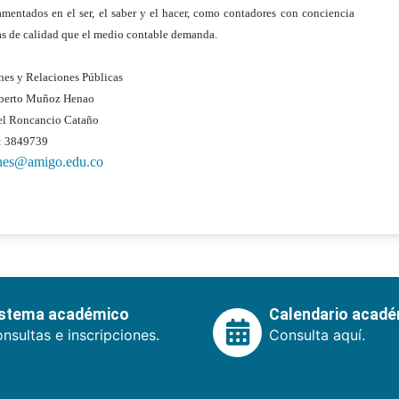
entados en el ser, el saber y el hacer, como contadores con conciencia
ias de calidad que el medio contable demanda.
es y Relaciones Públicas
lberto Muñoz Henao
el Roncancio Cataño
: 3849739
ones@amigo.edu.co
istema académico
Calendario acad
nsultas e inscripciones.
Consulta aquí.