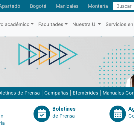
Buscar
Apartadó
Bogotá
Manizales
Montería
ro académico
Facultades
Nuestra U
Servicios en
letínes de Prensa
|
Campañas
|
Efemérides
|
Manuales Cor
Boletines
A
ón
de Prensa
Co
ria