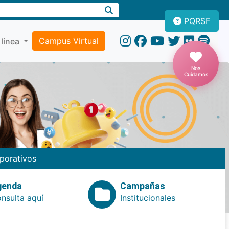
PQRSF
Campus Virtual
 línea
Nos
Cuidamos
porativos
genda
Campañas
nsulta aquí
Institucionales