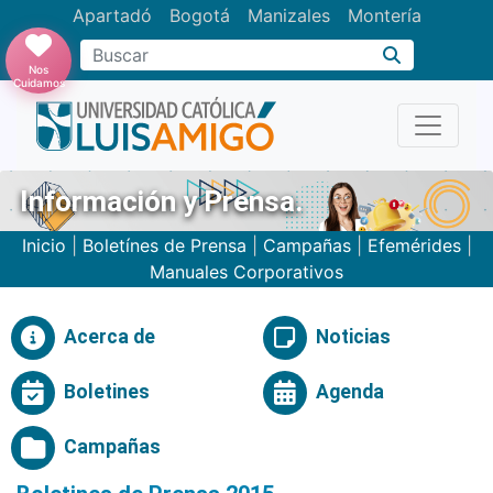
Apartadó
Bogotá
Manizales
Montería
Buscar
Nos
Cuidamos
Información y Prensa.
Inicio
|
Boletínes de Prensa
|
Campañas
|
Efemérides
|
Manuales Corporativos
Acerca de
Noticias
Boletines
Agenda
Campañas