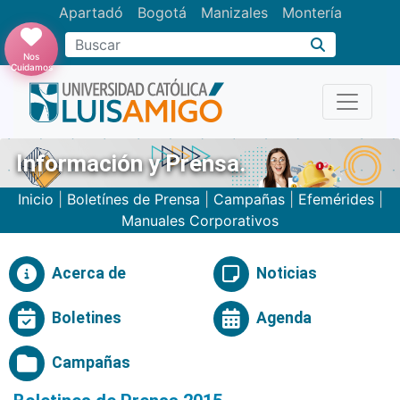
Apartadó
Bogotá
Manizales
Montería
Buscar
Nos
Cuidamos
Información y Prensa.
Inicio
|
Boletínes de Prensa
|
Campañas
|
Efemérides
|
Manuales Corporativos
Acerca de
Noticias
Boletines
Agenda
Campañas