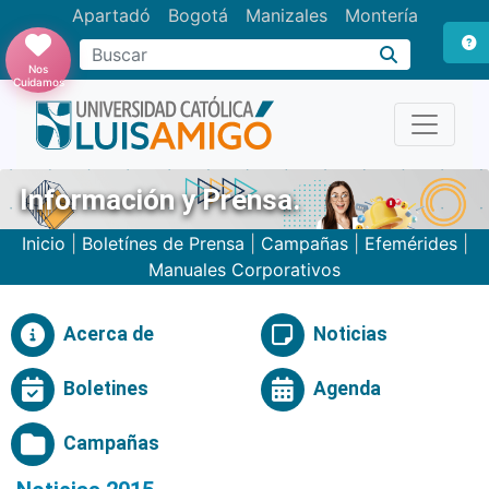
Apartadó
Bogotá
Manizales
Montería
Buscar
Nos
Cuidamos
Información y Prensa.
Inicio
|
Boletínes de Prensa
|
Campañas
|
Efemérides
|
Manuales Corporativos
Acerca de
Noticias
Boletines
Agenda
Campañas