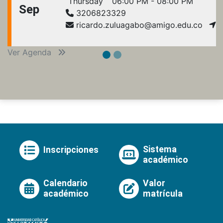
Thursday
06:00 PM - 08:00 PM
Sep
3206823329
ricardo.zuluagabo@amigo.edu.co
Ver Agenda
Sistema
Inscripciones
académico
Calendario
Valor
académico
matrícula