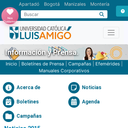
Apartadó
Bogotá
Manizales
Montería
Buscar
Nos
Cuidamos
Información y Prensa.
Inicio
|
Boletínes de Prensa
|
Campañas
|
Efemérides
|
Manuales Corporativos
Acerca de
Noticias
Boletines
Agenda
Campañas