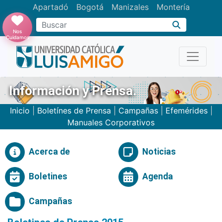
Apartadó
Bogotá
Manizales
Montería
Buscar
Nos
Cuidamos
Información y Prensa.
Inicio
|
Boletínes de Prensa
|
Campañas
|
Efemérides
|
Manuales Corporativos
Acerca de
Noticias
Boletines
Agenda
Campañas