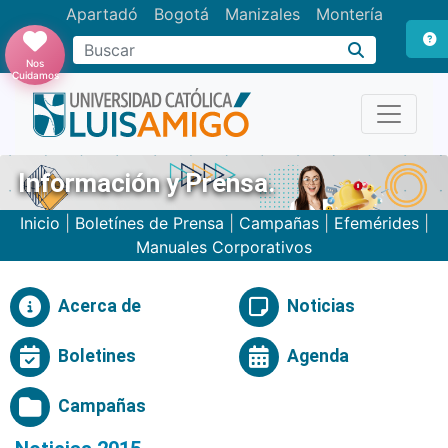
Apartadó
Bogotá
Manizales
Montería
Buscar
Nos
Cuidamos
Información y Prensa.
Inicio
|
Boletínes de Prensa
|
Campañas
|
Efemérides
|
Manuales Corporativos
Acerca de
Noticias
Boletines
Agenda
Campañas