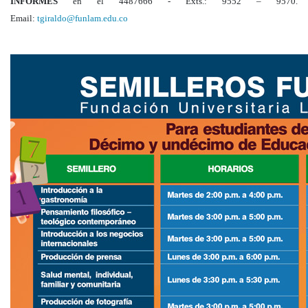
INFORMES
en el 4487666 - Exts.: 9552 – 9570.
Email:
tgiraldo@funlam.edu.co