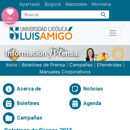
Apartadó
Bogotá
Manizales
Montería
Buscar
Nos
Cuidamos
Información y Prensa.
Inicio
|
Boletínes de Prensa
|
Campañas
|
Efemérides
|
Manuales Corporativos
Acerca de
Noticias
Boletines
Agenda
Campañas