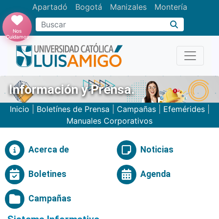
Apartadó
Bogotá
Manizales
Montería
Buscar
Nos
Cuidamos
Información y Prensa.
Inicio
|
Boletínes de Prensa
|
Campañas
|
Efemérides
|
Manuales Corporativos
Acerca de
Noticias
Boletines
Agenda
Campañas