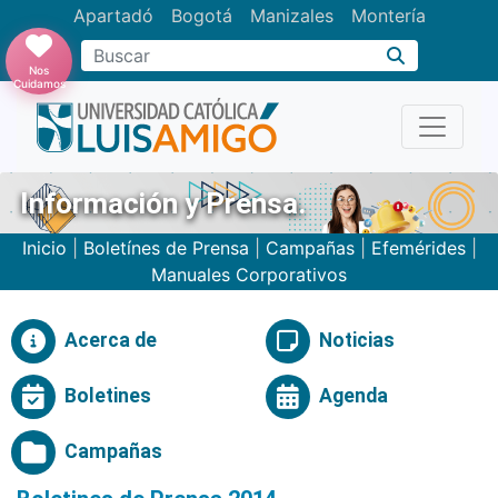
Apartadó
Bogotá
Manizales
Montería
Buscar
Nos
Cuidamos
Información y Prensa.
Inicio
|
Boletínes de Prensa
|
Campañas
|
Efemérides
|
Manuales Corporativos
Acerca de
Noticias
Boletines
Agenda
Campañas