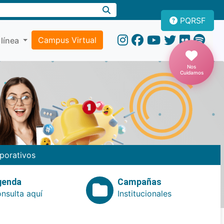
PQRSF
Campus Virtual
 línea
Nos
Cuidamos
porativos
genda
Campañas
nsulta aquí
Institucionales