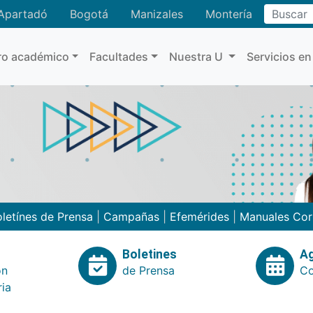
Buscar
Apartadó
Bogotá
Manizales
Montería
ro académico
Facultades
Nuestra U
Servicios en
letínes de Prensa
|
Campañas
|
Efemérides
|
Manuales Cor
Boletines
A
ón
de Prensa
Co
ria