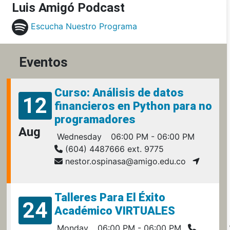
Luis Amigó Podcast
Escucha Nuestro Programa
Eventos
Curso: Análisis de datos
12
financieros en Python para no
programadores
Aug
Wednesday
06:00 PM - 06:00 PM
(604) 4487666 ext. 9775
nestor.ospinasa@amigo.edu.co
Talleres Para El Éxito
24
Académico VIRTUALES
Monday
06:00 PM - 06:00 PM