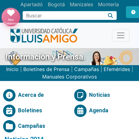
Apartadó
Bogotá
Manizales
Montería
Buscar
Nos
Cuidamos
Información y Prensa.
Inicio
|
Boletínes de Prensa
|
Campañas
|
Efemérides
|
Manuales Corporativos
Acerca de
Noticias
Boletines
Agenda
Campañas