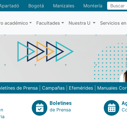
Buscar
Apartadó
Bogotá
Manizales
Montería
ro académico
Facultades
Nuestra U
Servicios en
letínes de Prensa
|
Campañas
|
Efemérides
|
Manuales Cor
Boletines
A
ón
de Prensa
Co
ria