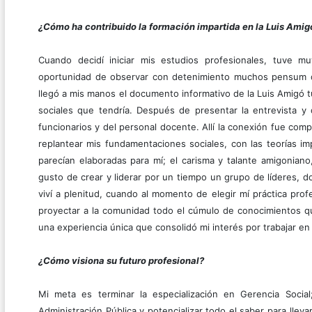
¿Cómo ha contribuido la formación impartida en la Luis Amigó
Cuando decidí iniciar mis estudios profesionales, tuve m
oportunidad de observar con detenimiento muchos pensum d
llegó a mis manos el documento informativo de la Luis Amigó 
sociales que tendría. Después de presentar la entrevista y
funcionarios y del personal docente. Allí la conexión fue com
replantear mis fundamentaciones sociales, con las teorías impa
parecían elaboradas para mí; el carisma y talante amigoniano,
gusto de crear y liderar por un tiempo un grupo de líderes, d
viví a plenitud, cuando al momento de elegir mí práctica profesi
proyectar a la comunidad todo el cúmulo de conocimientos qu
una experiencia única que consolidó mi interés por trabajar e
¿Cómo visiona su futuro profesional?
Mi meta es terminar la especialización en Gerencia Socia
Administración Pública y potencializar todo el saber para lleva