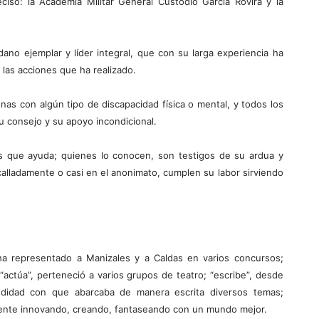
iso: la Academia Militar General Custodio García Rovira y la
ano ejemplar y líder integral, que con su larga experiencia ha
las acciones que ha realizado.
nas con algún tipo de discapacidad física o mental, y todos los
u consejo y su apoyo incondicional.
s que ayuda; quienes lo conocen, son testigos de su ardua y
alladamente o casi en el anonimato, cumplen su labor sirviendo
 ha representado a Manizales y a Caldas en varios concursos;
“actúa”, perteneció a varios grupos de teatro; “escribe”, desde
ndidad con que abarcaba de manera escrita diversos temas;
mente innovando, creando, fantaseando con un mundo mejor.