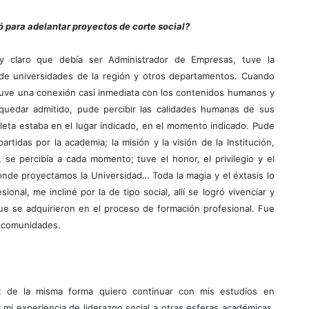
 para adelantar proyectos de corte social?
uy claro que debía ser Administrador de Empresas, tuve la
e universidades de la región y otros departamentos. Cuando
tuve una conexión casi inmediata con los contenidos humanos y
 quedar admitido, pude percibir las calidades humanas de sus
pleta estaba en el lugar indicado, en el momento indicado. Pude
rtidas por la academia; la misión y la visión de la Institución,
 se percibía a cada momento; tuve el honor, el privilegio y el
onde proyectamos la Universidad… Toda la magia y el éxtasis lo
onal, me incliné por la de tipo social, allí se logró vivenciar y
e se adquirieron en el proceso de formación profesional. Fue
n comunidades.
l; de la misma forma quiero continuar con mis estudios en
r mi experiencia de liderazgo social a otras esferas académicas.