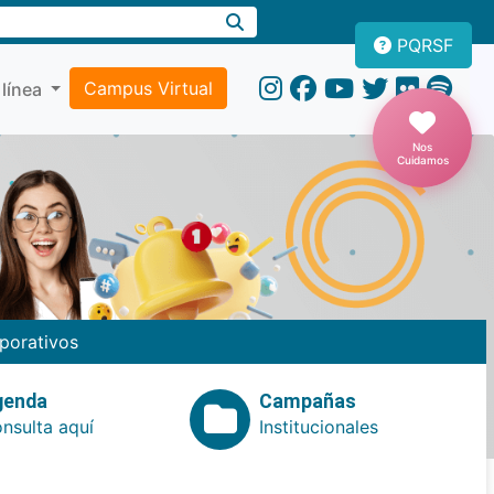
PQRSF
Campus Virtual
 línea
Nos
Cuidamos
porativos
genda
Campañas
nsulta aquí
Institucionales