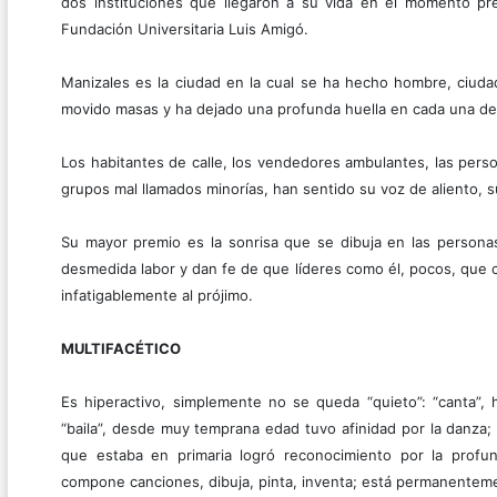
dos instituciones que llegaron a su vida en el momento prec
Fundación Universitaria Luis Amigó.
Manizales es la ciudad en la cual se ha hecho hombre, ciudad
movido masas y ha dejado una profunda huella en cada una de 
Los habitantes de calle, los vendedores ambulantes, las perso
grupos mal llamados minorías, han sentido su voz de aliento, s
Su mayor premio es la sonrisa que se dibuja en las persona
desmedida labor y dan fe de que líderes como él, pocos, que c
infatigablemente al prójimo.
MULTIFACÉTICO
Es hiperactivo, simplemente no se queda “quieto”: “canta”,
“baila”, desde muy temprana edad tuvo afinidad por la danza; 
que estaba en primaria logró reconocimiento por la profu
compone canciones, dibuja, pinta, inventa; está permanente