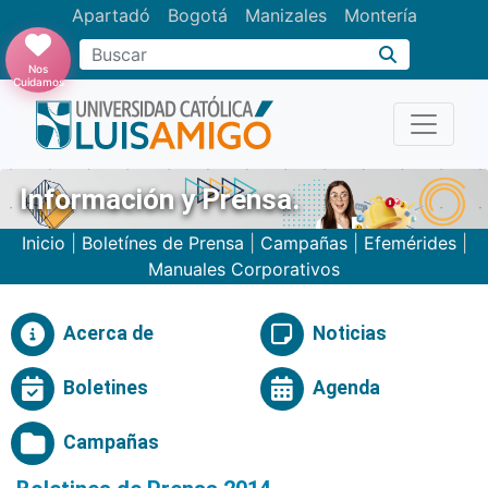
Apartadó
Bogotá
Manizales
Montería
Buscar
Nos
Cuidamos
Información y Prensa.
Inicio
|
Boletínes de Prensa
|
Campañas
|
Efemérides
|
Manuales Corporativos
Acerca de
Noticias
Boletines
Agenda
Campañas